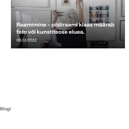
Raamimine – pildiraami klaas määrab
foto või kunstiteose eluea.
08.03.2022
Blogi