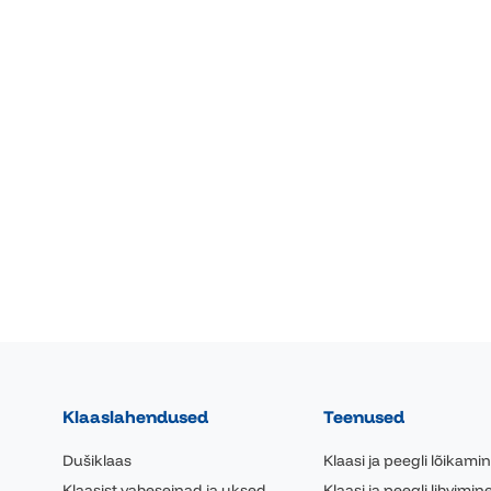
Klaaslahendused
Teenused
Dušiklaas
Klaasi ja peegli lõikami
Klaasist vaheseinad ja uksed
Klaasi ja peegli lihvimin