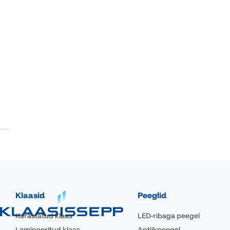
Klaasid
Peeglid
Karastatud klaas
LED-ribaga peegel
Lamineeritud klaas
Antiikpeegel