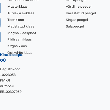
Musterklaas
Värviline peegel
Turva- ja eriklaas
Karastatud peegel
Toonklaas
Kirgas peegel
Matistatud klaas
Salapeegel
Magna klaasplaat
Pildiraamiklaas
Kirgas klaas
Optiwhite klaas
Klaasissepa
OÜ
Registrikood
10223053
KMKR
number:
EE100307959