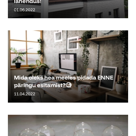
lahendus!
01.06.2022
Mida oleks hea meeles pidada ENNE
päringu esitamist?🧐
11.04.2022