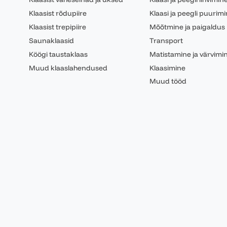
Klaasist rõdupiire
Klaasi ja peegli puurim
Klaasist trepipiire
Mõõtmine ja paigaldus
Saunaklaasid
Transport
Köögi taustaklaas
Matistamine ja värvimi
Muud klaaslahendused
Klaasimine
Muud tööd