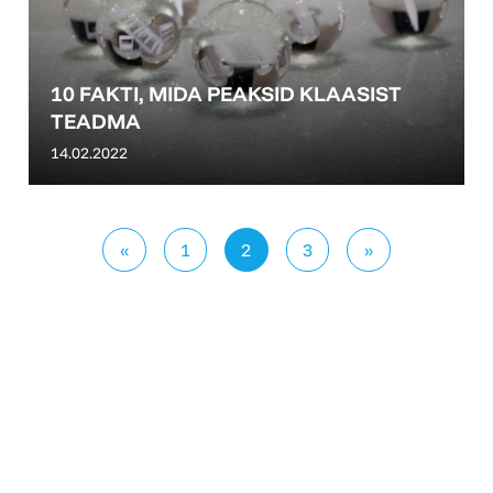
10 FAKTI, MIDA PEAKSID KLAASIST
TEADMA
14.02.2022
«
1
2
3
»