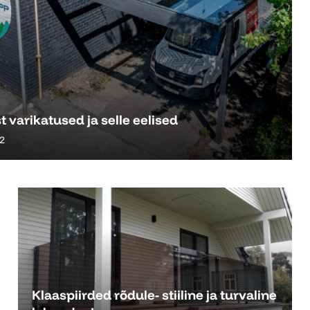
t varikatused ja selle eelised
2
Klaaspiirded rõdule- stiiline ja turvaline