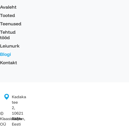
Avaleht
Tooted
Teenused
Tehtud
tööd
Leiunurk
Blogi
Kontakt
Kadaka
tee
2,
10621
©
Tallinn,
Klaasissepa
AMA
Eesti
OÜ