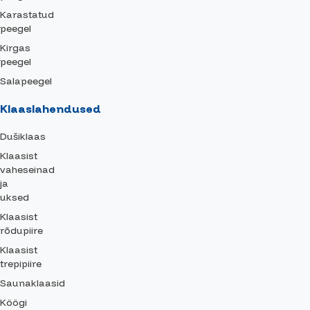
Karastatud
peegel
Kirgas
peegel
Salapeegel
Klaaslahendused
Dušiklaas
Klaasist
vaheseinad
ja
uksed
Klaasist
rõdupiire
Klaasist
trepipiire
Saunaklaasid
Köögi