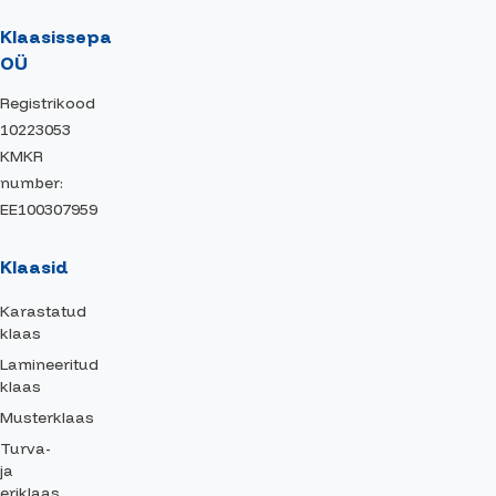
Klaasissepa
OÜ
Registrikood
10223053
KMKR
number:
EE100307959
Klaasid
Karastatud
klaas
Lamineeritud
klaas
Musterklaas
Turva-
ja
eriklaas