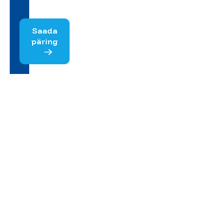
Saada
päring