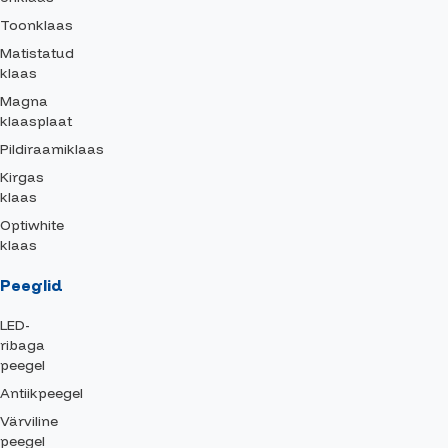
Toonklaas
Matistatud
klaas
Magna
klaasplaat
Pildiraamiklaas
Kirgas
klaas
Optiwhite
klaas
Peeglid
LED-
ribaga
peegel
Antiikpeegel
Värviline
peegel