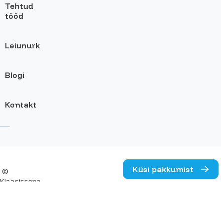
Tehtud
tööd
Leiunurk
Blogi
Kontakt
Küsi pakkumist
©
Klaasissepa
OÜ
Kadaka
tee