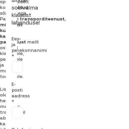
sinule
spetsiaalselt
sobivaima
kohandatud
sõidukitega.
klaasist
Pakume
transporditeenust,
lahenduse!
mõõtmist
kui
ka
Ees-
paigaldust
meilt
ja
ostetud
perekonnanimi
klaasidele,
*
peeglitele
ja
muudele
toodetele.
E-
Lisaks
posti
oleme
aadress
hea
*
meelega
transpordil
abiks
ka