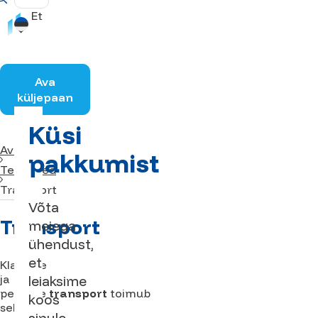
Et
Ava
küljepaan
Küsi
Avaleht
pakkumist
Teenused
Transport
Võta
Transport
meiega
ühendust,
et
Klaaside
ja
leiaksime
peeglite
transport
toimub
koos
selleks