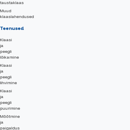
taustaklaas
Muud
klaaslahendused
Teenused
Klaasi
ja
peegli
lõikamine
Klaasi
ja
peegli
lihvimine
Klaasi
ja
peegli
puurimine
Mõõtmine
ja
paigaldus