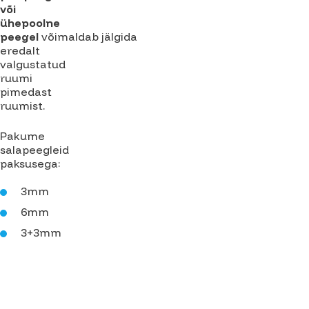
või
ühepoolne
peegel
võimaldab jälgida
eredalt
valgustatud
ruumi
pimedast
ruumist.
Pakume
salapeegleid
paksusega:
3mm
6mm
3+3mm