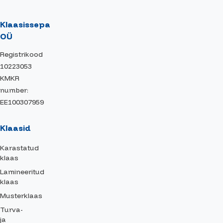
Klaasissepa
OÜ
Registrikood
10223053
KMKR
number:
EE100307959
Klaasid
Karastatud
klaas
Lamineeritud
klaas
Musterklaas
Turva-
ja