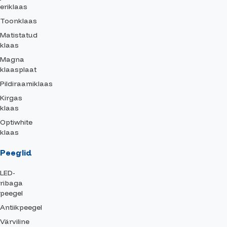
eriklaas
Toonklaas
Matistatud
klaas
Magna
klaasplaat
Pildiraamiklaas
Kirgas
klaas
Optiwhite
klaas
Peeglid
LED-
ribaga
peegel
Antiikpeegel
Värviline