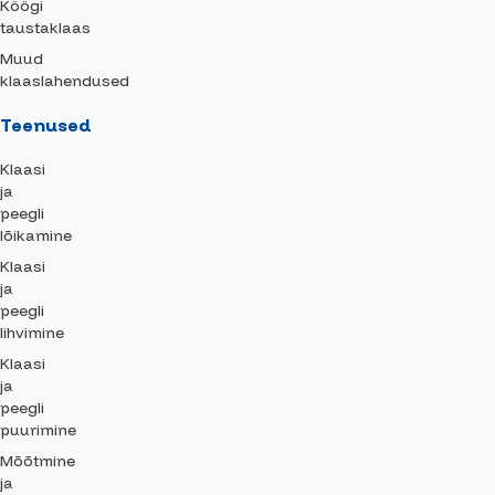
Köögi
taustaklaas
Muud
klaaslahendused
Teenused
Klaasi
ja
peegli
lõikamine
Klaasi
ja
peegli
lihvimine
Klaasi
ja
peegli
puurimine
Mõõtmine
ja