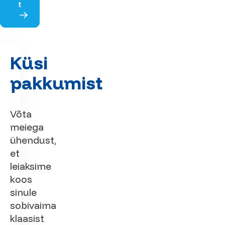
t
Küsi
pakkumist
Võta
meiega
ühendust,
et
leiaksime
koos
sinule
sobivaima
klaasist