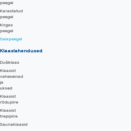
peegel
Karastatud
peegel
Kirgas
peegel
Salapeegel
Klaaslahendused
Dušiklaas
Klaasist
vaheseinad
ja
uksed
Klaasist
rõdupiire
Klaasist
trepipiire
Saunaklaasid