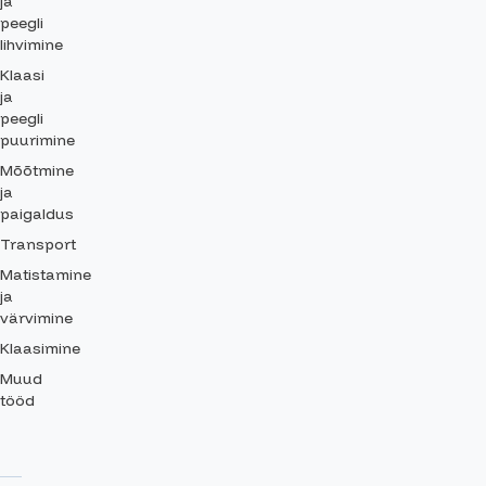
ja
peegli
lihvimine
Klaasi
ja
peegli
puurimine
Mõõtmine
ja
paigaldus
Transport
Matistamine
ja
värvimine
Klaasimine
Muud
tööd