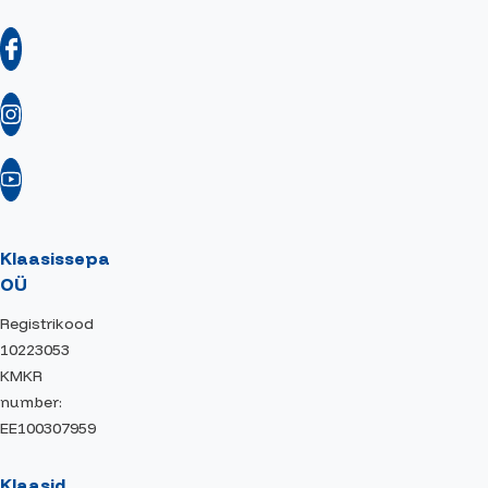
Klaasissepa
OÜ
Registrikood
10223053
KMKR
number:
EE100307959
Klaasid