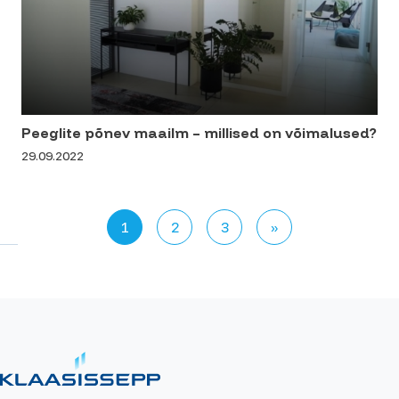
Peeglite põnev maailm – millised on võimalused?
29.09.2022
1
2
3
»