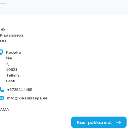
©
Klaasissepa
OÜ
Kadaka
tee
2,
10621
Tallinn,
Eesti
+3725114488
info@klaasissepa.ee
AMA
Küsi pakkumist