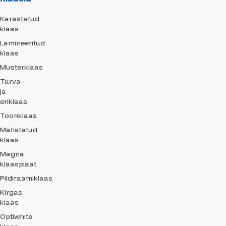
Karastatud
klaas
Lamineeritud
klaas
Musterklaas
Turva-
ja
eriklaas
Toonklaas
Matistatud
klaas
Magna
klaasplaat
Pildiraamiklaas
Kirgas
klaas
Optiwhite