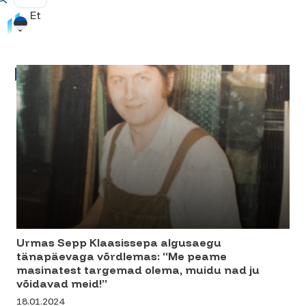
Et
Blogi
Urmas Sepp Klaasissepa algusaegu
tänapäevaga võrdlemas: “Me peame
masinatest targemad olema, muidu nad ju
võidavad meid!”
18.01.2024