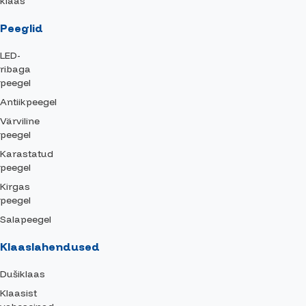
klaas
Peeglid
LED-
ribaga
peegel
Antiikpeegel
Värviline
peegel
Karastatud
peegel
Kirgas
peegel
Salapeegel
Klaaslahendused
Dušiklaas
Klaasist