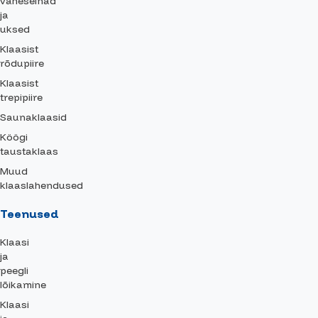
vaheseinad
ja
uksed
Klaasist
rõdupiire
Klaasist
trepipiire
Saunaklaasid
Köögi
taustaklaas
Muud
klaaslahendused
Teenused
Klaasi
ja
peegli
lõikamine
Klaasi