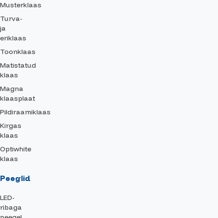
Musterklaas
Turva-
ja
eriklaas
Toonklaas
Matistatud
klaas
Magna
klaasplaat
Pildiraamiklaas
Kirgas
klaas
Optiwhite
klaas
Peeglid
LED-
ribaga
peegel