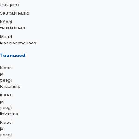
trepipiire
Saunaklaasid
Köögi
taustaklaas
Muud
klaaslahendused
Teenused
Klaasi
ja
peegli
lõikamine
Klaasi
ja
peegli
lihvimine
Klaasi
ja
peegli