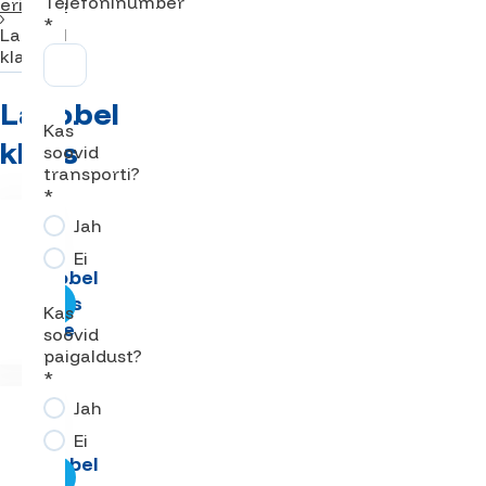
Telefoninumber
eriklaas
*
Lacobel
klaas
Lacobel
Kas
klaas
soovid
transporti?
*
Jah
Ei
Lacobel
puhas
Kas
valge
soovid
paigaldust?
*
Jah
Ei
Lacobel