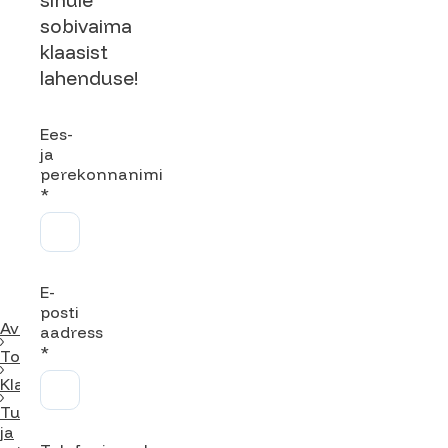
sinule
sobivaima
klaasist
lahenduse!
Ees-
ja
perekonnanimi
*
E-
posti
Avaleht
aadress
*
Tooted
Klaasid
Turva-
ja