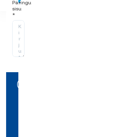
must
Päringu
sisu
*
Kinnitan, et olen
tutvunud
Klaasissepa OÜ
müügitingimuste
ja
isikuandmete
töötlemisega
ning nõustun
oma andmete
kasutamisega
sellest lähtuvalt.