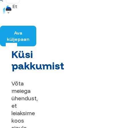
Et
Ava
küljepaan
Küsi
pakkumist
Võta
meiega
ühendust,
et
leiaksime
koos