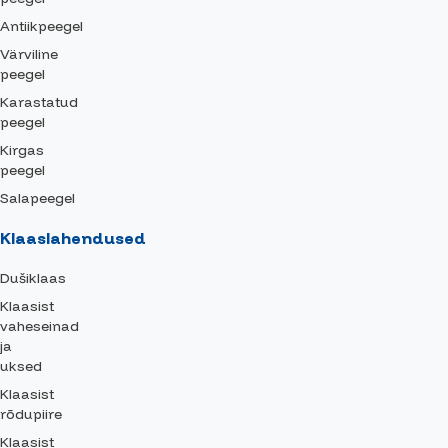
Antiikpeegel
Värviline
peegel
Karastatud
peegel
Kirgas
peegel
Salapeegel
Klaaslahendused
Dušiklaas
Klaasist
vaheseinad
ja
uksed
Klaasist
rõdupiire
Klaasist