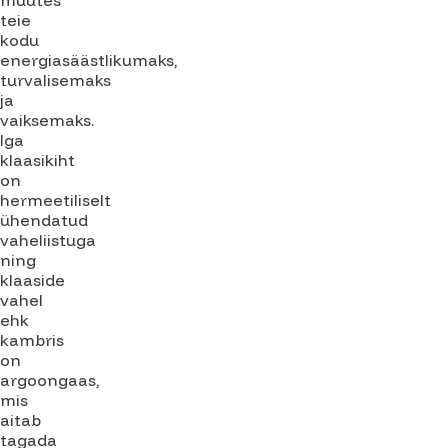
muutes
teie
kodu
energiasäästlikumaks,
turvalisemaks
ja
vaiksemaks.
Iga
klaasikiht
on
hermeetiliselt
ühendatud
vaheliistuga
ning
klaaside
vahel
ehk
kambris
on
argoongaas,
mis
aitab
tagada