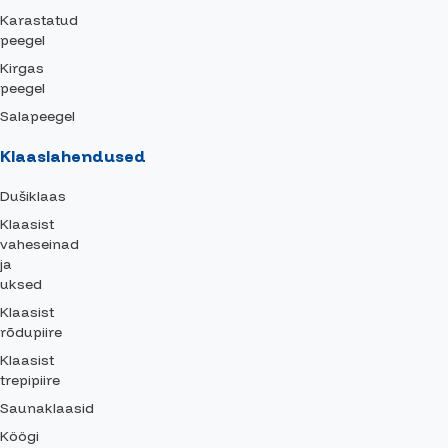
Karastatud
peegel
Kirgas
peegel
Salapeegel
Klaaslahendused
Dušiklaas
Klaasist
vaheseinad
ja
uksed
Klaasist
rõdupiire
Klaasist
trepipiire
Saunaklaasid
Köögi