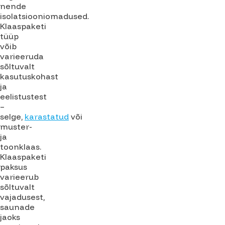
nende
isolatsiooniomadused.
Klaaspaketi
tüüp
võib
varieeruda
sõltuvalt
kasutuskohast
ja
eelistustest
–
selge,
karastatud
või
muster-
ja
toonklaas.
Klaaspaketi
paksus
varieerub
sõltuvalt
vajadusest,
saunade
jaoks