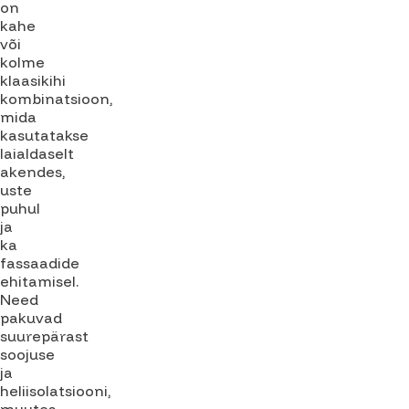
on
kahe
või
kolme
klaasikihi
kombinatsioon,
mida
kasutatakse
laialdaselt
akendes,
uste
puhul
ja
ka
fassaadide
ehitamisel.
Need
pakuvad
suurepärast
soojuse
ja
heliisolatsiooni,