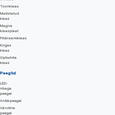
Toonklaas
Matistatud
klaas
Magna
klaasplaat
Pildiraamiklaas
Kirgas
klaas
Optiwhite
klaas
Peeglid
LED-
ribaga
peegel
Antiikpeegel
Värviline
peegel