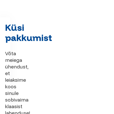
Küsi
pakkumist
Võta
meiega
ühendust,
et
leiaksime
koos
sinule
sobivaima
klaasist
lahenduse!