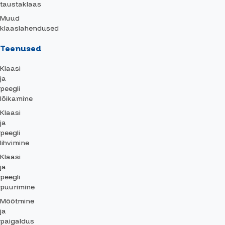
taustaklaas
Muud
klaaslahendused
Teenused
Klaasi
ja
peegli
lõikamine
Klaasi
ja
peegli
lihvimine
Klaasi
ja
peegli
puurimine
Mõõtmine
ja
paigaldus