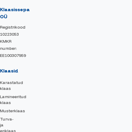
Klaasissepa
OÜ
Registrikood
10223053
KMKR
number:
EE100307959
Klaasid
Karastatud
klaas
Lamineeritud
klaas
Musterklaas
Turva-
ja
eriklaas